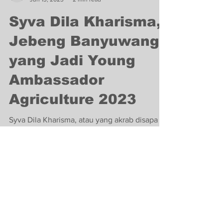
juragantaniantihoa
Jun 13, 2023
2 min read
Syva Dila Kharisma,
Jebeng Banyuwangi
yang Jadi Young
Ambassador
Agriculture 2023
Syva Dila Kharisma, atau yang akrab disapa
Risma, adalah seorang putri asli Banyuwangi
yang baru-baru ini meraih gelar Young
Ambassador...