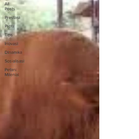
All
Posts
Prestasi
Profil
Tips
Inovasi
Dinamika
Sosialisasi
Petani
Milenial