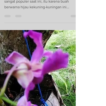
Aug 30, 2023
2 min read
Teknik Menanam
Alpukat: Perawatan
Tanaman untuk
Hasil Buah yang
Berkualitas
Alpukat merupakan salah satu buah yang
sangat populer saat ini, itu karena buah
berwarna hijau kekuning-kuningan ini
mengandung banyak...