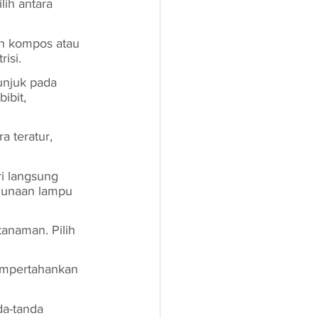
lih antara 
n kompos atau 
isi.
unjuk pada 
ibit, 
 teratur, 
i langsung 
gunaan lampu 
anaman. Pilih 
mpertahankan 
a-tanda 