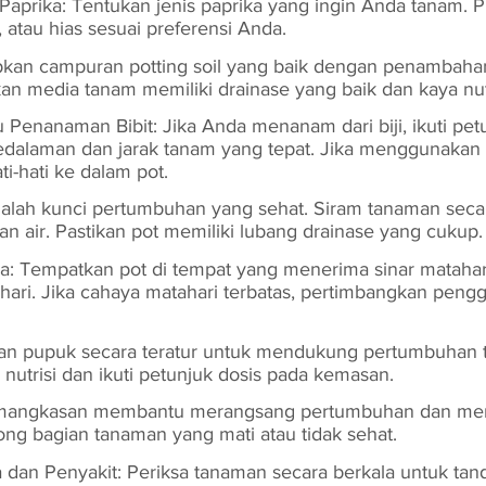
 Paprika: Tentukan jenis paprika yang ingin Anda tanam. Pi
 atau hias sesuai preferensi Anda.
pkan campuran potting soil yang baik dengan penambaha
kan media tanam memiliki drainase yang baik dan kaya nutr
u Penanaman Bibit: Jika Anda menanam dari biji, ikuti pet
edalaman dan jarak tanam yang tepat. Jika menggunakan b
i-hati ke dalam pot.
dalah kunci pertumbuhan yang sehat. Siram tanaman secara
an air. Pastikan pot memiliki lubang drainase yang cukup.
a: Tempatkan pot di tempat yang menerima sinar matahar
ari. Jika cahaya matahari terbatas, pertimbangkan peng
an pupuk secara teratur untuk mendukung pertumbuhan t
nutrisi dan ikuti petunjuk dosis pada kemasan.
emangkasan membantu merangsang pertumbuhan dan me
ng bagian tanaman yang mati atau tidak sehat.
an Penyakit: Periksa tanaman secara berkala untuk tand