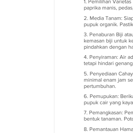
1. Pemilihan Varietas
paprika manis, pedas,
2. Media Tanam: Sia
pupuk organik. Pasti
3. Penaburan Biji ata
kemasan biji untuk k
pindahkan dengan hat
4. Penyiraman: Air a
tetapi hindari genang
5. Penyediaan Cahay
minimal enam jam seh
pertumbuhan.
6. Pemupukan: Berik
pupuk cair yang kaya 
7. Pemangkasan: P
bentuk tanaman. Poto
8. Pemantauan Hama d