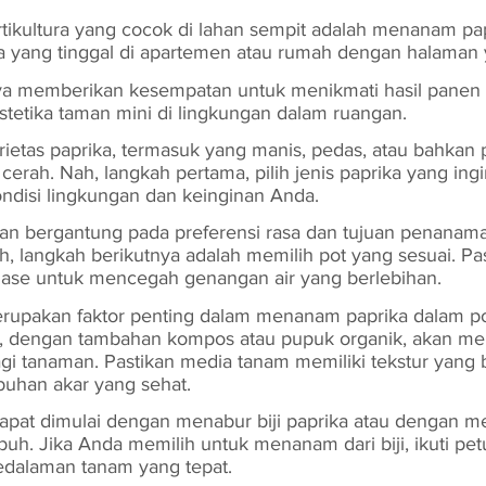
ortikultura yang cocok di lahan sempit adalah menanam pap
 yang tinggal di apartemen atau rumah dengan halaman y
ya memberikan kesempatan untuk menikmati hasil panen s
tetika taman mini di lingkungan dalam ruangan.
rietas paprika, termasuk yang manis, pedas, atau bahkan p
erah. Nah, langkah pertama, pilih jenis paprika yang ing
ndisi lingkungan dan keinginan Anda.
kan bergantung pada preferensi rasa dan tujuan penanam
lih, langkah berikutnya adalah memilih pot yang sesuai. Pa
inase untuk mencegah genangan air yang berlebihan.
rupakan faktor penting dalam menanam paprika dalam p
aik, dengan tambahan kompos atau pupuk organik, akan m
agi tanaman. Pastikan media tanam memiliki tekstur yang 
buhan akar yang sehat.
pat dimulai dengan menabur biji paprika atau dengan 
buh. Jika Anda memilih untuk menanam dari biji, ikuti pet
edalaman tanam yang tepat. 