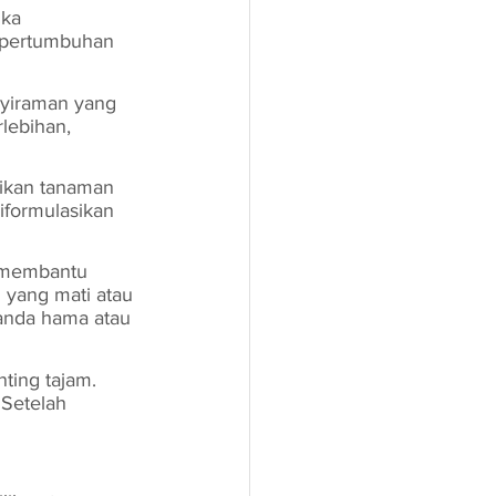
ika 
 pertumbuhan 
yiraman yang 
lebihan, 
tikan tanaman 
formulasikan 
 membantu 
yang mati atau 
tanda hama atau 
ting tajam. 
Setelah 