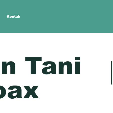
Kontak
n Tani
oax