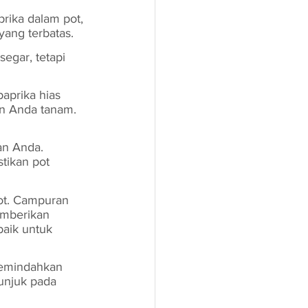
rika dalam pot, 
ang terbatas. 
egar, tetapi 
aprika hias 
in Anda tanam. 
an Anda. 
stikan pot 
ot. Campuran 
emberikan 
baik untuk 
memindahkan 
unjuk pada 