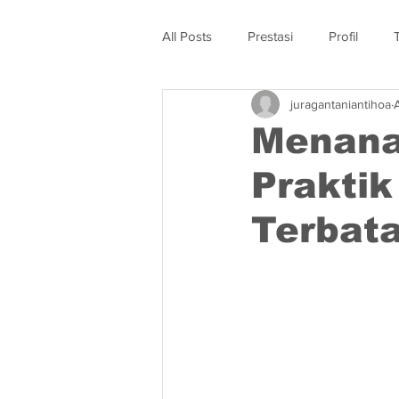
All Posts
Prestasi
Profil
juragantaniantihoa
Menana
Praktik
Terbat