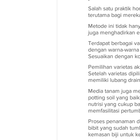
Salah satu praktik h
terutama bagi mereka
Metode ini tidak han
juga menghadirkan es
Terdapat berbagai va
dengan warna-warna c
Sesuaikan dengan ko
Pemilihan varietas a
Setelah varietas dipi
memiliki lubang dra
Media tanam juga me
potting soil yang b
nutrisi yang cukup b
memfasilitasi pertum
Proses penanaman da
bibit yang sudah tum
kemasan biji untuk k