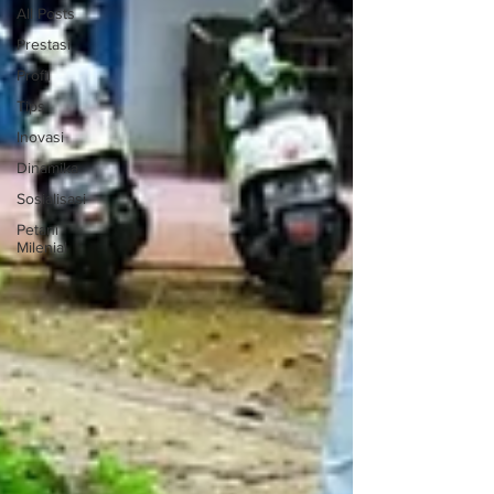
All Posts
Prestasi
Profil
Tips
Inovasi
Dinamika
Sosialisasi
Petani
Milenial