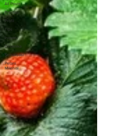
All Posts
Prestasi
Profil
Tips
Inovasi
Dinamika
Sosialisasi
Petani
Milenial