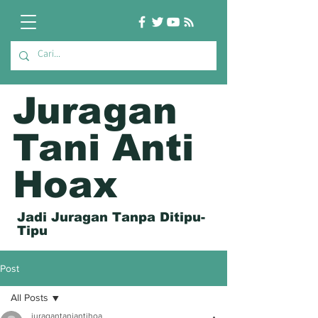
Juragan
Tani Anti
Hoax
Jadi Juragan Tanpa Ditipu-
Tipu
Post
All Posts
juragantaniantihoa