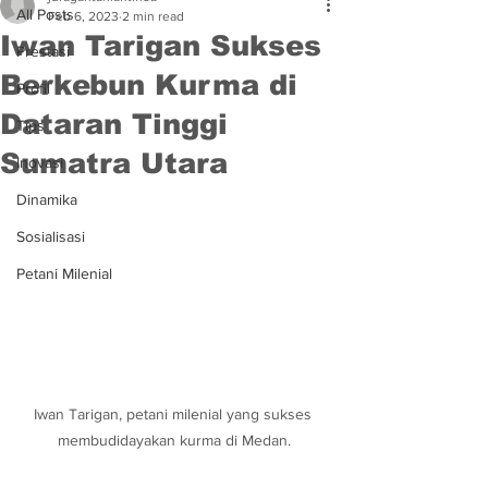
All Posts
Feb 6, 2023
2 min read
Iwan Tarigan Sukses
Prestasi
Berkebun Kurma di
Profil
Dataran Tinggi
Tips
Sumatra Utara
Inovasi
Dinamika
Sosialisasi
Petani Milenial
Iwan Tarigan, petani milenial yang sukses 
membudidayakan kurma di Medan.