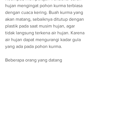
hujan mengingat pohon kurma terbiasa 
dengan cuaca kering. Buah kurma yang 
akan matang, sebaiknya ditutup dengan 
plastik pada saat musim hujan, agar 
tidak langsung terkena air hujan. Karena 
air hujan dapat mengurangi kadar gula 
yang ada pada pohon kurma.
Beberapa orang yang datang 
berkunjung ke perkebunan kurma Iwan 
Tarigan, mengakui bahwa rasa buah 
kurma miliknya sama seperti buah 
kurma yang ada di Thailand dan Arab.
Menurut Iwan, buah kurma yang 
dihasilkannya ini menjadi satu-satunya 
yang tumbuh dan panen melimpah di 
Sumatra Utara. 