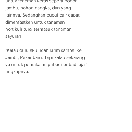
untuk tanaman keras seperti pohon 
jambu, pohon nangka, dan yang 
lainnya. Sedangkan pupul cair dapat 
dimanfaatkan untuk tanaman 
hortikulrltura, termasuk tanaman 
sayuran. 
"Kalau dulu aku udah kirim sampai ke 
Jambi, Pekanbaru. Tapi kalau sekarang 
ya untuk pemakaian pribadi-pribadi aja," 
ungkapnya.
Pupuk
Poktan
Sumetera Utara
Dinamika
See All