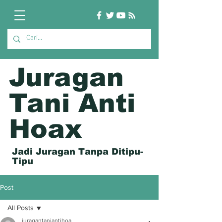
Juragan
Tani Anti
Hoax
Jadi Juragan Tanpa Ditipu-
Tipu
Post
All Posts
juragantaniantihoa