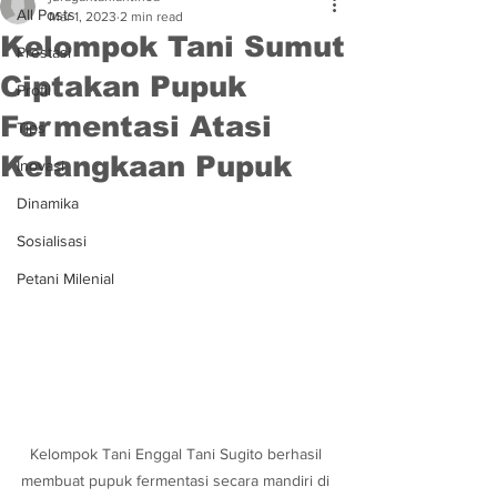
All Posts
Mar 1, 2023
2 min read
Kelompok Tani Sumut
Prestasi
Ciptakan Pupuk
Profil
Fermentasi Atasi
Tips
Kelangkaan Pupuk
Inovasi
Dinamika
Sosialisasi
Petani Milenial
Kelompok Tani Enggal Tani Sugito berhasil 
membuat pupuk fermentasi secara mandiri di 