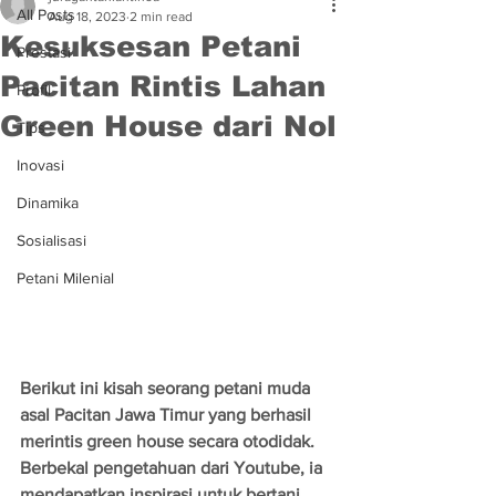
All Posts
Aug 18, 2023
2 min read
Kesuksesan Petani
Prestasi
Pacitan Rintis Lahan
Profil
Green House dari Nol
Tips
Inovasi
Dinamika
Sosialisasi
Petani Milenial
Berikut ini kisah seorang petani muda 
asal Pacitan Jawa Timur yang berhasil 
merintis green house secara otodidak. 
Berbekal pengetahuan dari Youtube, ia 
mendapatkan inspirasi untuk bertani.