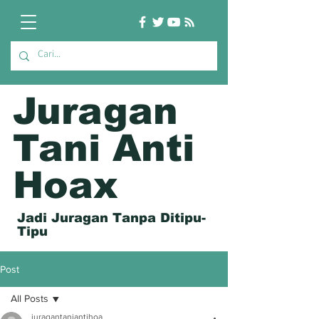
Juragan
Tani Anti
Hoax
Jadi Juragan Tanpa Ditipu-
Tipu
Post
All Posts
juragantaniantihoa