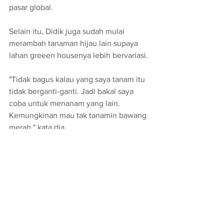
pasar global. 
Selain itu, Didik juga sudah mulai 
merambah tanaman hijau lain supaya 
lahan greeen housenya lebih bervariasi. 
"Tidak bagus kalau yang saya tanam itu 
tidak berganti-ganti. Jadi bakal saya 
coba untuk menanam yang lain. 
Kemungkinan mau tak tanamin bawang 
merah," kata dia. 
Demikian sekelumit kisah Didik Setyo 
Prabowo, petani muda dari Pacitan, 
Jawa Timur, yang mengembangkan 
pertanian dengan memanfaatkan 
inovasi teknologi pertanian. 
Petani Milenial
Pacitan
Green House