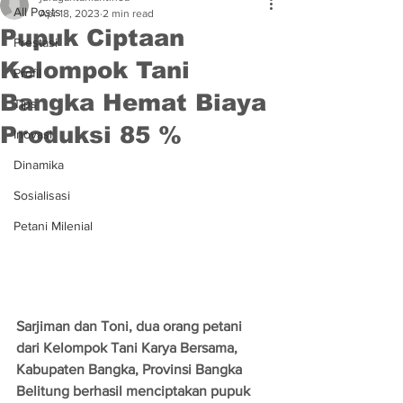
All Posts
Apr 18, 2023
2 min read
Pupuk Ciptaan
Prestasi
Kelompok Tani
Profil
Bangka Hemat Biaya
Tips
Produksi 85 %
Inovasi
Dinamika
Sosialisasi
Petani Milenial
Sarjiman dan Toni, dua orang petani 
dari Kelompok Tani Karya Bersama, 
Kabupaten Bangka, Provinsi Bangka 
Belitung berhasil menciptakan pupuk 