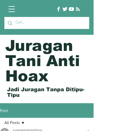
Juragan
Tani Anti
Hoax
Jadi Juragan Tanpa Ditipu-
Tipu
Post
All Posts
juragantaniantihoa