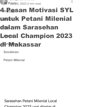
All Posts
Jul 26, 2023
2 min read
4 Pesan Motivasi SYL
Prestasi
untuk Petani Milenial
Profil
dalam Sarasehan
Tips
Local Champion 2023
Inovasi
di Makassar
Dinamika
Sosialisasi
Petani Milenial
Sarasehan Petani Milenial Local 
Champion 2023 usai digelar di 