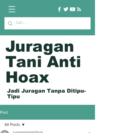
Juragan
Tani Anti
Hoax
Jadi Juragan Tanpa Ditipu-
Tipu
Post
All Posts
juragantaniantihoa