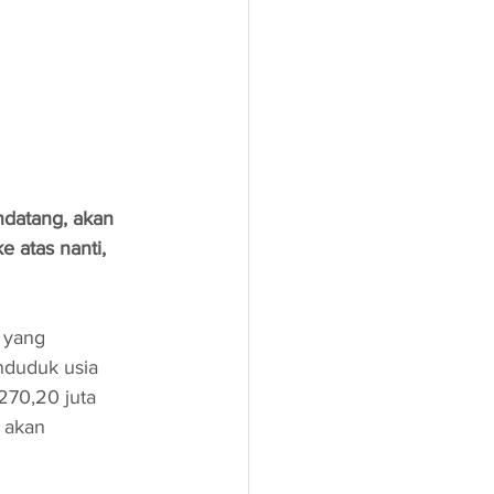
ndatang, akan 
 atas nanti, 
 yang 
nduduk usia 
270,20 juta 
 akan 