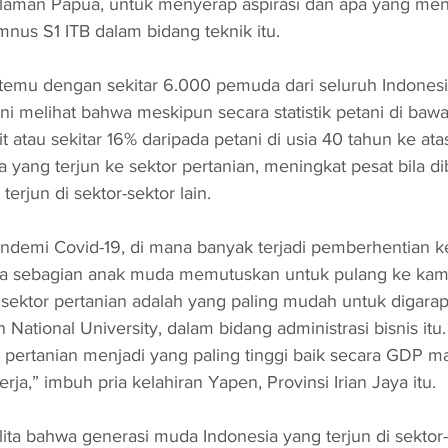
alaman Papua, untuk menyerap aspirasi dan apa yang men
nus S1 ITB dalam bidang teknik itu.
emu dengan sekitar 6.000 pemuda dari seluruh Indonesia
ni melihat bahwa meskipun secara statistik petani di bawa
it atau sekitar 16% daripada petani di usia 40 tahun ke at
 yang terjun ke sektor pertanian, meningkat pesat bila d
rjun di sektor-sektor lain.
ndemi Covid-19, di mana banyak terjadi pemberhentian ke
ga sebagian anak muda memutuskan untuk pulang ke ka
sektor pertanian adalah yang paling mudah untuk digarap
n National University, dalam bidang administrasi bisnis itu.
pertanian menjadi yang paling tinggi baik secara GDP m
ja,” imbuh pria kelahiran Yapen, Provinsi Irian Jaya itu.
ita bahwa generasi muda Indonesia yang terjun di sektor-