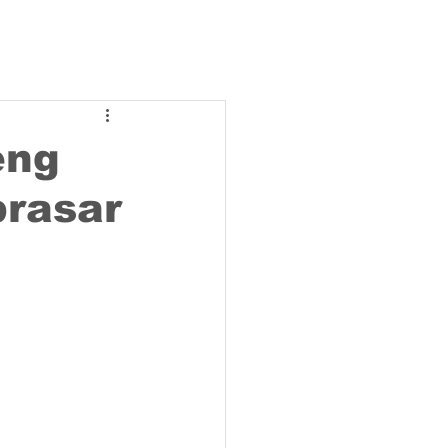
eng
brasar