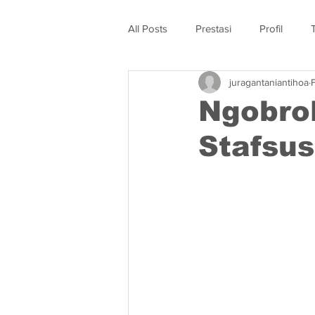
All Posts
Prestasi
Profil
juragantaniantihoa
Ngobrol
Stafsus