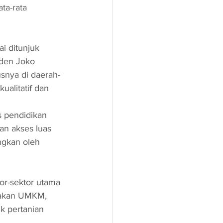
ta-rata 
i ditunjuk 
iden Joko 
snya di daerah-
alitatif dan 
 pendidikan 
an akses luas 
gkan oleh 
or-sektor utama 
rakan UMKM,  
k pertanian 