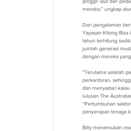
pinggir laut dan ped
mereka,” ungkap alum
Dari pengalaman bert
Yayasan Kitong Bisa i
tahun terhitung sedik
jumlah generasi muda
dengan mereka yang te
“Terutama setelah pa
perkantoran, sehing
dan menyadari kalau 
lulusan The Australia
“Pertumbuhan sektor 
penyerapan tenaga ker
Billy menemukan real