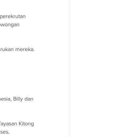
perekrutan 
lowongan 
nirukan mereka.
ia, Billy dan 
ayasan Kitong 
ses.