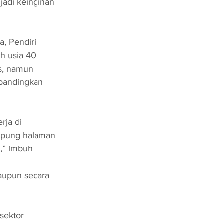
jadi keinginan 
, Pendiri 
h usia 40 
as, namun 
ibandingkan 
rja di 
mpung halaman 
,” imbuh 
aupun secara 
sektor 