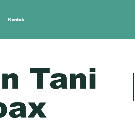
Kontak
n Tani
oax