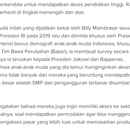
 terkendala untuk mendapatkan akses pendidikan tinggi. Ra
rhenti di tingkat menengah dan atas. 
da inilah yang dijadikan bekal oleh Billy Mambrasar seusa
Presiden RI pada 2019 lalu dan diminta khusus oleh Pres
tensi bonus demografi anak-anak muda Indonesia, khusu
 Tim Bawa Perubahan (Baper), ia membuat survey secara ku
ilnya ia teruskan kepada Presiden Jokowi dan Bappenas. 
bahwa anak-anak muda yang dia temui menginginkan akses
arena tidak banyak dari mereka yang beruntung mendapatk
n besar adalah SMP dan pengangguran terbesar disumban
mengatakan bahwa mereka juga ingin memiliki akses ke sekt
Misalnya, soal mendapatkan permodalan agar bisa mengge
mengakses pasar yang lebih luas untuk memasarkan produ