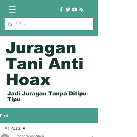
Juragan
Tani Anti
Hoax
Jadi Juragan Tanpa Ditipu-
Tipu
Post
All Posts
juragantaniantihoa