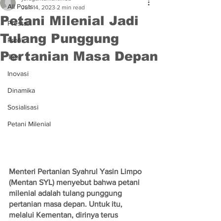
All Posts
Jun 14, 2023
2 min read
Petani Milenial Jadi
Prestasi
Tulang Punggung
Profil
Pertanian Masa Depan
Tips
Inovasi
Dinamika
Sosialisasi
Petani Milenial
Menteri Pertanian Syahrul Yasin Limpo 
(Mentan SYL) menyebut bahwa petani 
milenial adalah tulang punggung 
pertanian masa depan. Untuk itu,  
melalui Kementan, dirinya terus 