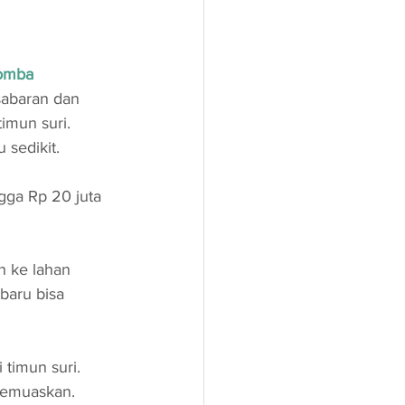
Domba
sabaran dan 
mun suri. 
 sedikit.
gga Rp 20 juta 
h ke lahan 
baru bisa 
timun suri. 
 memuaskan.