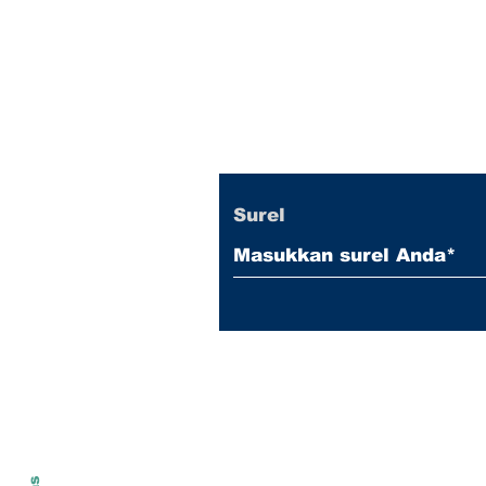
Pakan Bima Feed
Subscribe ke Maili
untuk Kabar Terba
Surel