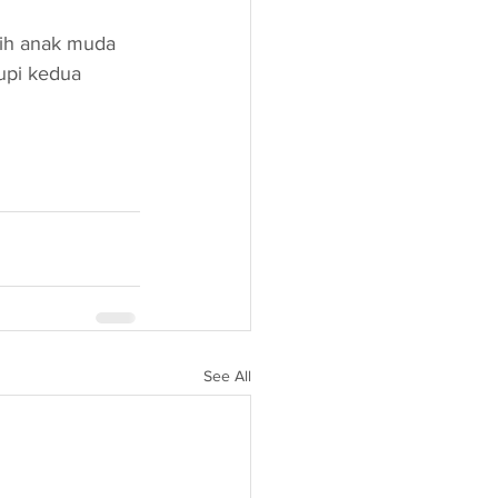
sih anak muda 
upi kedua 
See All