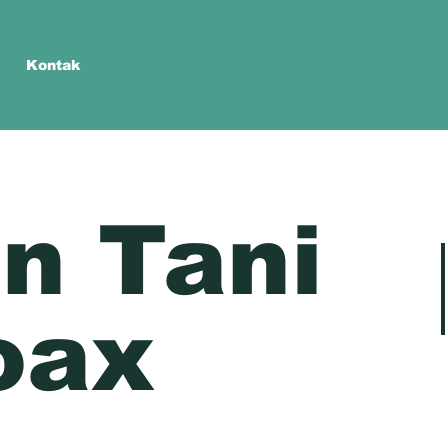
Kontak
n Tani
oax