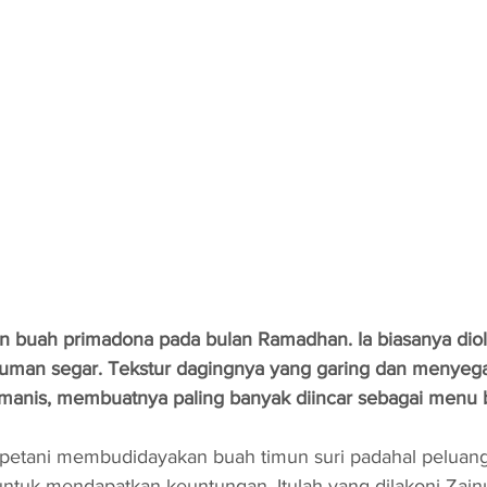
n buah primadona pada bulan Ramadhan. Ia biasanya diol
man segar. Tekstur dagingnya yang garing dan menyegar
 manis, membuatnya paling banyak diincar sebagai menu 
petani membudidayakan buah timun suri padahal peluan
untuk mendapatkan keuntungan. Itulah yang dilakoni Zainud