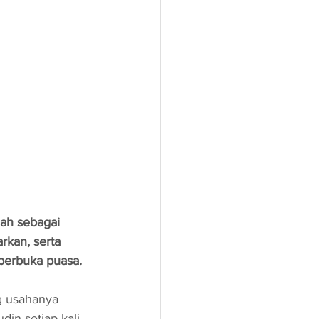
ah sebagai 
kan, serta 
berbuka puasa.
g usahanya 
in setiap kali 