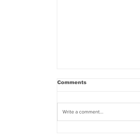
Comments
Write a comment...
Kisah Peternak Sapi
Modern di Tuban lewat