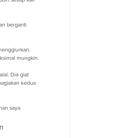
an berganti 
menggiurkan. 
ksimal mungkin.
al. Dia giat 
ahagiakan kedua 
han saya 
n 