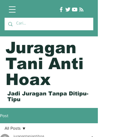
Juragan
Tani Anti
Hoax
Jadi Juragan Tanpa Ditipu-
Tipu
Post
All Posts
juragantaniantihoa