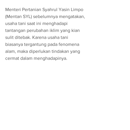
Menteri Pertanian Syahrul Yasin Limpo 
(Mentan SYL) sebelumnya mengatakan, 
usaha tani saat ini menghadapi 
tantangan perubahan iklim yang kian 
sulit ditebak. Karena usaha tani 
biasanya tergantung pada fenomena 
alam, maka diperlukan tindakan yang 
cermat dalam menghadapinya.
"Saat musim kemarau, petani harus 
dapat mengantisipasi agar tidak terjadi 
kekeringan. Begitu juga saat musim 
penghujan, banjir bisa mengancam. 
Fenomena alam ini dapat dihadapi jika 
prasarana dan sarana siap serta sesuai," 
kata Mentan SYL.
Kementan
Gagal Panen
Asuransi Pertanian
Sosialisasi