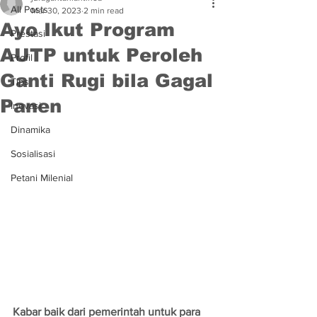
All Posts
Mar 30, 2023
2 min read
Ayo Ikut Program
Prestasi
AUTP untuk Peroleh
Profil
Ganti Rugi bila Gagal
Tips
Panen
Inovasi
Dinamika
Sosialisasi
Petani Milenial
Kabar baik dari pemerintah untuk para 