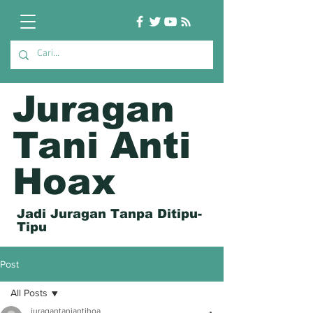
Juragan
Tani Anti
Hoax
Jadi Juragan Tanpa Ditipu-
Tipu
Post
All Posts
juragantaniantihoa