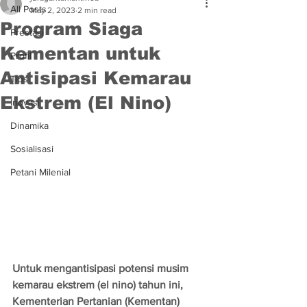
All Posts
May 2, 2023
2 min read
Program Siaga
Prestasi
Kementan untuk
Profil
Antisipasi Kemarau
Tips
Ekstrem (El Nino)
Inovasi
Dinamika
Sosialisasi
Petani Milenial
Untuk mengantisipasi potensi musim 
kemarau ekstrem (el nino) tahun ini, 
Kementerian Pertanian (Kementan) 