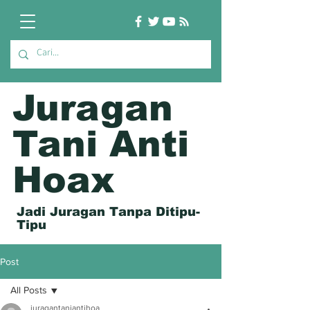
Juragan
Tani Anti
Hoax
Jadi Juragan Tanpa Ditipu-
Tipu
Post
All Posts
juragantaniantihoa