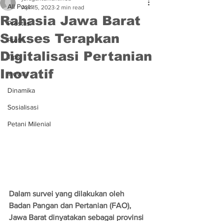
All Posts
Apr 15, 2023
2 min read
Rahasia Jawa Barat
Prestasi
Sukses Terapkan
Profil
Digitalisasi Pertanian
Tips
Inovatif
Inovasi
Dinamika
Sosialisasi
Petani Milenial
Dalam survei yang dilakukan oleh 
Badan Pangan dan Pertanian (FAO), 
Jawa Barat dinyatakan sebagai provinsi 