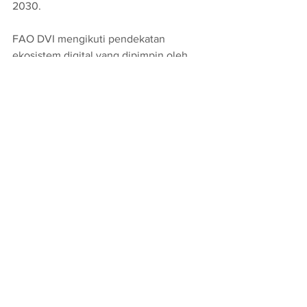
2030.
FAO DVI mengikuti pendekatan 
ekosistem digital yang dipimpin oleh 
negara anggota, berpusat pada 
pengguna, dan holistik untuk 
pengembangan desa digital dengan 
berlandaskan konteks lokal.
Inovasi Pertanian
Jawa Barat
Digitalisasi Pertanian
Inovasi
See All
Recent Posts