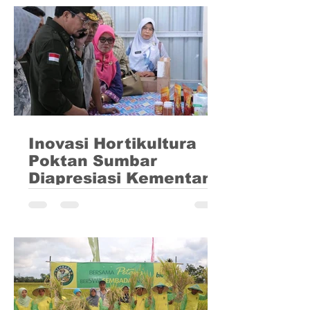
sentra produksi bawang merah yang
penting di Indonesia. Namun...
Inovasi Hortikultura
Poktan Sumbar
Diapresiasi Kementan
Kelompok Tani Caruak Indah adalah
sebuah kelompok petani yang berlokasi
di Nagari Padang Laweh, Sumatra Barat,
Indonesia. Keberhasilan...