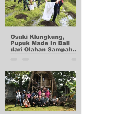
Osaki Klungkung,
Pupuk Made In Bali
dari Olahan Sampah
Organik
Inovasi Pondok Kompos Osaki
Klungkung (POKOK) yang berasal dari
Kabupaten Klungkung, Bali telah
berhasil menempati posisi yang
prestisius...