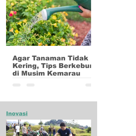
Fenomena ini terjadi secara periodik
di...
Agar Tanaman Tidak
Kering, Tips Berkebun
di Musim Kemarau
Tantangan berkebun atau bertani di
musim panas adalah bagaimana cara
mengatur agar tanaman tetap terjaga
kelembabannya sehingga tanaman...
Inovasi