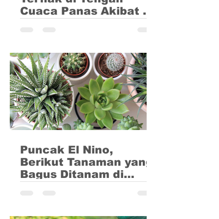
Cuaca Panas Akibat El
Nino
Peningkatan suhu dan kurangnya curah
hujan akibat dari fenomena El Nino
dapat mengakibatkan kesehatan hewan
terganggu. Masalah paling...
Puncak El Nino,
Berikut Tanaman yang
Bagus Ditanam di
Musim Kemarau
Saat ini Indonesia sedang mengalami
musim kemarau panjang sebagai
dampak dari fenomena El Nino.