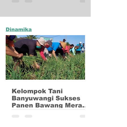
konteks pertanian berkelanjutan. Di era
modern ini, pertanian berkelanjutan
menjadi semakin...
Dinamika
Kelompok Tani
Banyuwangi Sukses
Panen Bawang Merah
Semi Organik
Salah satu kabupaten di Jawa Timur,
Banyuwangi dikenal sebagai salah satu