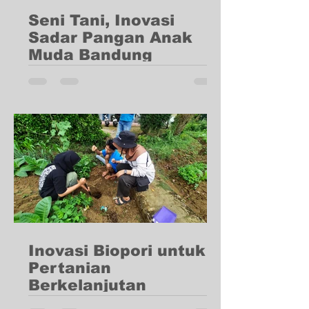
Seni Tani, Inovasi
Sadar Pangan Anak
Muda Bandung
Di wilayah perkotaan, di mana lahan
pertanian semakin terbatas, krisis
pangan menjadi ancaman yang lebih
besar. Banyak orang beralih ke...
Inovasi Biopori untuk
Pertanian
Berkelanjutan
Biopori menjadi inovasi penting dalam