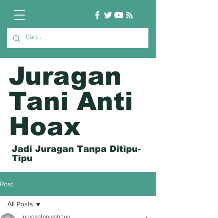
Juragan
Tani Anti
Hoax
Jadi Juragan Tanpa Ditipu-
Tipu
Post
All Posts
juragantaniantihoa