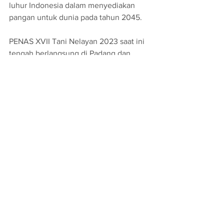
luhur Indonesia dalam menyediakan 
pangan untuk dunia pada tahun 2045.
PENAS XVII Tani Nelayan 2023 saat ini 
tengah berlangsung di Padang dan 
dihadiri oleh petani dan nelayan dari 
seluruh Indonesia, termasuk para 
gubernur, bupati, dan wali kota. 
Diperkirakan jumlah peserta mencapai 
40.000 orang. Penas Tani Nelayan 
merupakan forum pertemuan yang telah 
berlangsung sejak 1971 dan menjadi 
bagian strategis dalam membangun 
kesepahaman di antara berbagai 
pemangku kepentingan di sektor 
pertanian dan perikanan.
Penas Tani
Biosaka
Inovasi