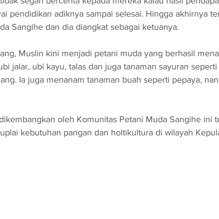
 tidak segan bercerita kepada mereka kalau hasil pendapa
i pendidikan adiknya sampai selesai. Hingga akhirnya te
da Sangihe dan dia diangkat sebagai ketuanya.
lang, Muslin kini menjadi petani muda yang berhasil me
ubi jalar, ubi kayu, talas dan juga tanaman sayuran seperti 
jang. Ia juga menanam tanaman buah seperti pepaya, nan
 dikembangkan oleh Komunitas Petani Muda Sangihe ini t
lai kebutuhan pangan dan holtikultura di wilayah Kepu