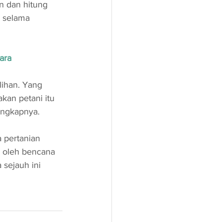
n dan hitung 
 selama 
ara
lihan. Yang 
kan petani itu 
 ungkapnya.
 pertanian 
n oleh bencana 
 sejauh ini 