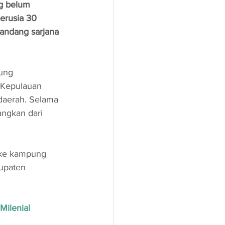
g belum 
berusia 30 
andang sarjana 
ung 
, Kepulauan 
daerah. Selama 
ngkan dari 
 ke kampung 
upaten 
Milenial