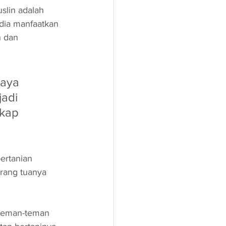
slin adalah 
dia manfaatkan 
 dan 
saya 
adi 
kap 
ertanian 
orang tuanya 
 teman-teman 