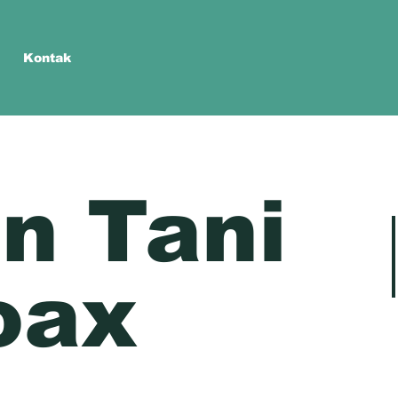
Kontak
n Tani
oax