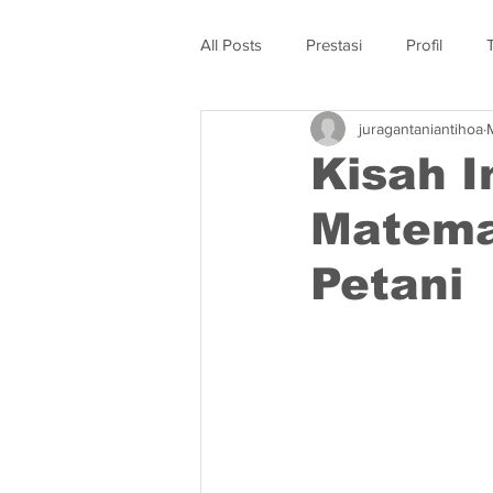
All Posts
Prestasi
Profil
juragantaniantihoa
Kisah I
Matemat
Petani