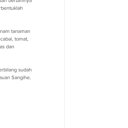
tan bertaninya 
rbentuklah 
nanam tanaman 
cabai, tomat, 
as dan 
erbilang sudah 
lauan Sangihe.